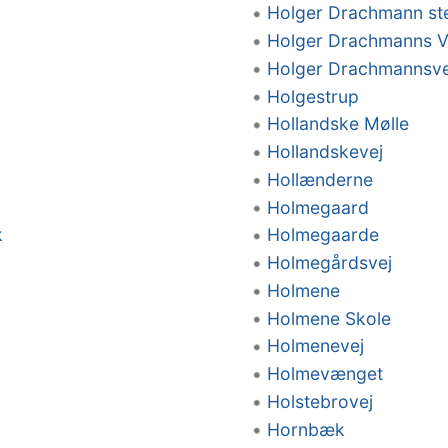
Holger Drachmann st
Holger Drachmanns V
Holger Drachmannsve
Holgestrup
Hollandske Mølle
Hollandskevej
Hollænderne
Holmegaard
k
Holmegaarde
Holmegårdsvej
Holmene
Holmene Skole
Holmenevej
Holmevænget
Holstebrovej
Hornbæk