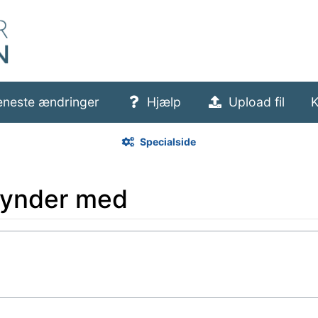
eneste ændringer
Hjælp
Upload fil
K
Specialside
egynder med