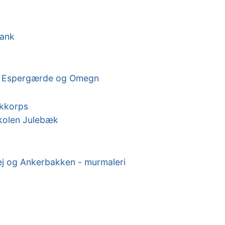
Bank
or Espergærde og Omegn
kkorps
kolen Julebæk
ej og Ankerbakken - murmaleri