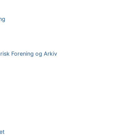
ng
isk Forening og Arkiv
æt