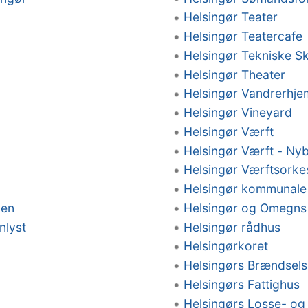
Helsingør Teater
Helsingør Teatercafe
Helsingør Tekniske S
Helsingør Theater
Helsingør Vandrerhje
Helsingør Vineyard
Helsingør Værft
Helsingør Værft - Ny
Helsingør Værftsorke
Helsingør kommunale
nen
Helsingør og Omegns
nlyst
Helsingør rådhus
Helsingørkoret
Helsingørs Brændsels
Helsingørs Fattighus
Helsingørs Losse- og