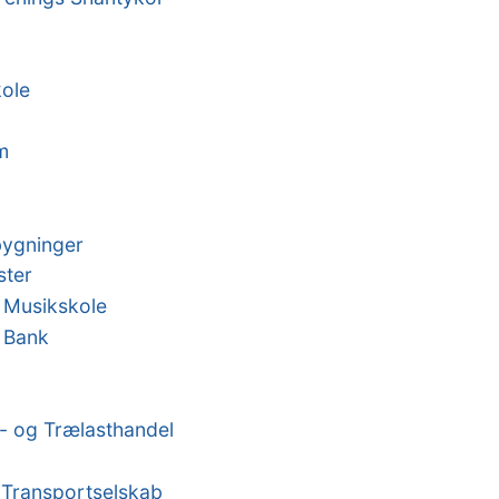
kole
m
bygninger
ster
 Musikskole
 Bank
- og Trælasthandel
 Transportselskab