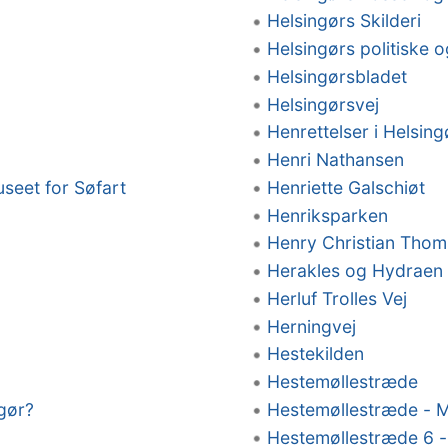
Helsingørs Skilderi
Helsingørs politiske 
Helsingørsbladet
Helsingørsvej
Henrettelser i Helsing
Henri Nathansen
seet for Søfart
Henriette Galschiøt
Henriksparken
Henry Christian Tho
Herakles og Hydraen
Herluf Trolles Vej
Herningvej
Hestekilden
Hestemøllestræde
gør?
Hestemøllestræde - M
Hestemøllestræde 6 -