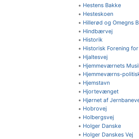
Hestens Bakke
Hesteskoen
Hillerød og Omegns 
Hindbærvej
Historik
Historisk Forening f
Hjaltesvej
Hjemmeværnets Musi
Hjemmeværns-politis
Hjemstavn
Hjortevænget
Hjørnet af Jernbanev
Hobrovej
Holbergsvej
Holger Danske
Holger Danskes Vej