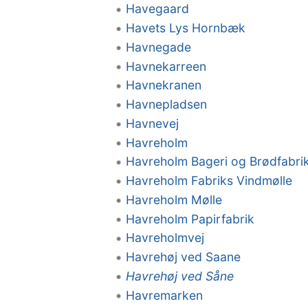
Havegaard
Havets Lys Hornbæk
Havnegade
Havnekarreen
Havnekranen
Havnepladsen
Havnevej
Havreholm
Havreholm Bageri og Brødfabri
Havreholm Fabriks Vindmølle
Havreholm Mølle
Havreholm Papirfabrik
Havreholmvej
Havrehøj ved Saane
Havrehøj ved Såne
Havremarken