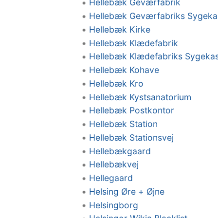
Hellebæk Geværfabrik
Hellebæk Geværfabriks Sygeka
Hellebæk Kirke
Hellebæk Klædefabrik
Hellebæk Klædefabriks Sygeka
Hellebæk Kohave
Hellebæk Kro
Hellebæk Kystsanatorium
Hellebæk Postkontor
Hellebæk Station
Hellebæk Stationsvej
Hellebækgaard
Hellebækvej
Hellegaard
Helsing Øre + Øjne
Helsingborg