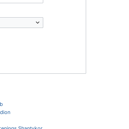
ub
dion
renings Shantykor