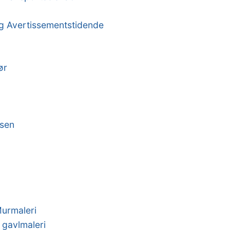
og Avertissementstidende
ør
msen
urmaleri
 gavlmaleri