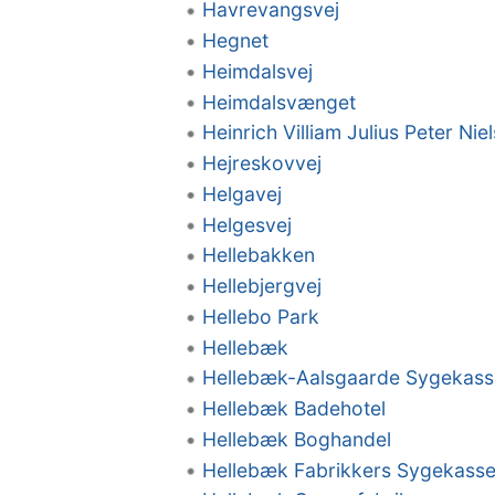
Havrevangsvej
Hegnet
Heimdalsvej
Heimdalsvænget
Heinrich Villiam Julius Peter Nie
Hejreskovvej
Helgavej
Helgesvej
Hellebakken
Hellebjergvej
Hellebo Park
Hellebæk
Hellebæk-Aalsgaarde Sygekass
Hellebæk Badehotel
Hellebæk Boghandel
Hellebæk Fabrikkers Sygekass