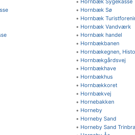
Hornbæk Sygekasse
sse
Hornbæk Sø
Hornbæk Turistforeni
Hornbæk Vandværk
sse
Hornbæk handel
Hornbækbanen
Hornbækegnen, Histor
Hornbækgårdsvej
Hornbækhave
Hornbækhus
Hornbækkoret
Hornbækvej
Hornebakken
Horneby
Horneby Sand
Horneby Sand Trinbr