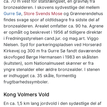
ca. 70 m vest for statsfængslet, en gravhøj fra
bronzealderen. I skovens sydvestlige del mellem
Gurre Sø
,
Store Svends Mose
og Grønnerendehus
findes svage spor af oldtidsagre fra sidste del af
bronzealderen. Arealet omfatter ca. 90 ha. Agrene
er opmålt og beskrevet i 1956 af tidligere direktør
i Fredningsstyrelsen cand.jur. og mag.art. Viggo
Nielsen. Syd for parkeringspladsen ved Horserød
Kirkevej og 300 m fra Gurre Sø fandt daværende
skovfoged Børge Hermansen i 1983 en skålsten
(kultsten), som Nationalmuseet skønner er fra
yngre stenalder eller ældre bronzealder. I stenen
er indhugget ca. 35 skåle, formentlig
frugtbarhedssymboler.
Kong Volmers Vold
En ca. 1,5 km lang jordvold i den sydøstlige del af