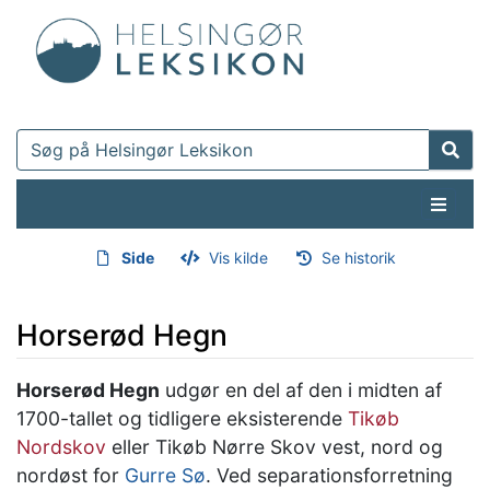
Side
Vis kilde
Se historik
Horserød Hegn
Hop til:
navigering
,
søgning
Horserød Hegn
udgør en del af den i midten af
1700-tallet og tidligere eksisterende
Tikøb
Nordskov
eller Tikøb Nørre Skov vest, nord og
nordøst for
Gurre Sø
. Ved separationsforretning