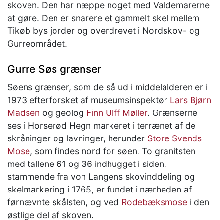
skoven. Den har næppe noget med Valdemarerne
at gøre. Den er snarere et gammelt skel mellem
Tikøb bys jorder og overdrevet i Nordskov- og
Gurreområdet.
Gurre Søs grænser
Søens grænser, som de så ud i middelalderen er i
1973 efterforsket af museumsinspektør
Lars Bjørn
Madsen
og geolog
Finn Ulff Møller
. Grænserne
ses i Horserød Hegn markeret i terrænet af de
skråninger og lavninger, herunder
Store Svends
Mose
, som findes nord for søen. To granitsten
med tallene 61 og 36 indhugget i siden,
stammende fra von Langens skovinddeling og
skelmarkering i 1765, er fundet i nærheden af
førnævnte skålsten, og ved
Rodebæksmose
i den
østlige del af skoven.