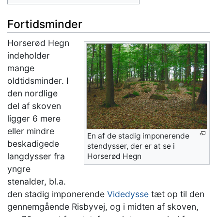
Fortidsminder
Horserød Hegn
indeholder
mange
oldtidsminder. I
den nordlige
del af skoven
ligger 6 mere
eller mindre
En af de stadig imponerende
beskadigede
stendysser, der er at se i
langdysser fra
Horserød Hegn
yngre
stenalder, bl.a.
den stadig imponerende
Videdysse
tæt op til den
gennemgående Risbyvej, og i midten af skoven,