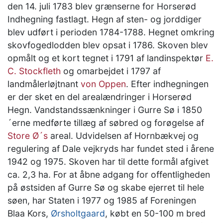
den 14. juli 1783 blev grænserne for Horserød
Indhegning fastlagt. Hegn af sten- og jorddiger
blev udført i perioden 1784-1788. Hegnet omkring
skovfogedlodden blev opsat i 1786. Skoven blev
opmålt og et kort tegnet i 1791 af landinspektør
E.
C. Stockfleth
og omarbejdet i 1797 af
landmålerløjtnant
von Oppen
. Efter indhegningen
er der sket en del arealændringer i Horserød
Hegn. Vandstandssænkninger i Gurre Sø i 1850
´erne medførte tillæg af søbred og forøgelse af
Store Ø´s
areal. Udvidelsen af Hornbækvej og
regulering af Dale vejkryds har fundet sted i årene
1942 og 1975. Skoven har til dette formål afgivet
ca. 2,3 ha. For at åbne adgang for offentligheden
på østsiden af Gurre Sø og skabe ejerret til hele
søen, har Staten i 1977 og 1985 af Foreningen
Blaa Kors,
Ørsholtgaard
, købt en 50-100 m bred