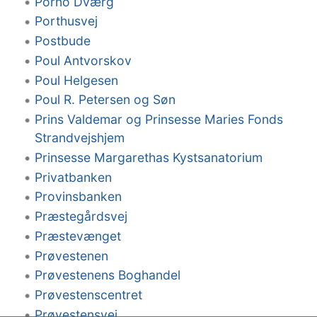
Porno Dværg
Porthusvej
Postbude
Poul Antvorskov
Poul Helgesen
Poul R. Petersen og Søn
Prins Valdemar og Prinsesse Maries Fonds
Strandvejshjem
Prinsesse Margarethas Kystsanatorium
Privatbanken
Provinsbanken
Præstegårdsvej
Præstevænget
Prøvestenen
Prøvestenens Boghandel
Prøvestenscentret
Prøvestensvej