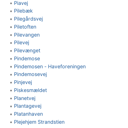
Piavej
Pilebæk
Pilegårdsvej
Piletoften
Pilevangen
Pilevej
Pilevænget
Pindemose
Pindemosen - Haveforeningen
Pindemosevej
Pinjevej
Piskesmældet
Planetvej
Plantagevej
Platanhaven
Plejehjem Strandstien