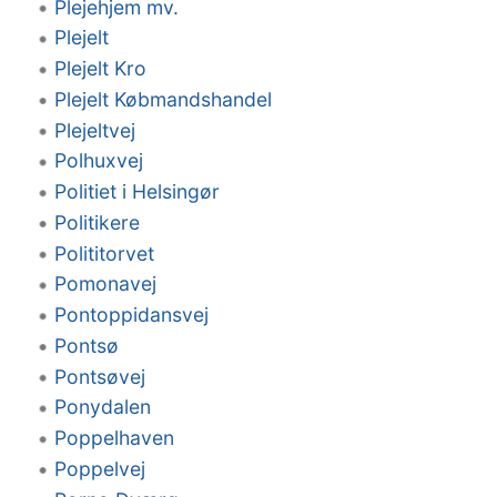
Plejehjem mv.
Plejelt
Plejelt Kro
Plejelt Købmandshandel
Plejeltvej
Polhuxvej
Politiet i Helsingør
Politikere
Polititorvet
Pomonavej
Pontoppidansvej
Pontsø
Pontsøvej
Ponydalen
Poppelhaven
Poppelvej