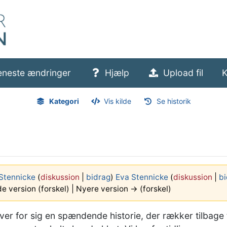
eneste ændringer
Hjælp
Upload fil
K
Kategori
Vis kilde
Se historik
Stennicke
(
diskussion
|
bidrag
)
Eva Stennicke
(
diskussion
|
bi
 version (forskel) | Nyere version → (forskel)
er for sig en spændende historie, der rækker tilbage t