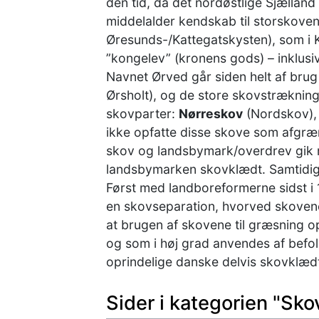
den tid, da det nordøstlige Sjælland
middelalder kendskab til storskove
Øresunds-/Kattegatskysten), som i
”kongelev” (kronens gods) – inklusi
Navnet Ørved går siden helt af brug 
Ørsholt), og de store skovstrækning
skovparter:
Nørreskov
(Nordskov)
ikke opfatte disse skove som afgr
skov og landsbymark/overdrev gik me
landsbymarken skovklædt. Samtidig 
Først med landboreformerne sidst i
en skovseparation, hvorved skovene
at brugen af skovene til græsning o
og som i høj grad anvendes af befolk
oprindelige danske delvis skovklæd
Sider i kategorien "Sko