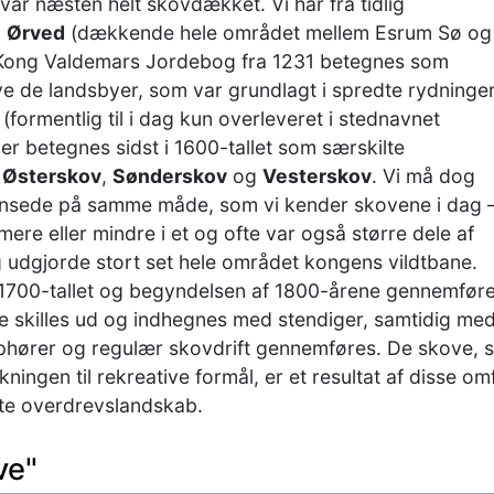
 var næsten helt skovdækket. Vi har fra tidlig
n
Ørved
(dækkende hele området mellem Esrum Sø og
 Kong Valdemars Jordebog fra 1231 betegnes som
ve de landsbyer, som var grundlagt i spredte rydninger
(formentlig til i dag kun overleveret i stednavnet
er betegnes sidst i 1600-tallet som særskilte
,
Østerskov
,
Sønderskov
og
Vesterskov
. Vi må dog
ænsede på samme måde, som vi kender skovene i dag 
re eller mindre i et og ofte var også større dele af
udgjorde stort set hele området kongens vildtbane.
 1700-tallet og begyndelsen af 1800-årene gennemfør
 skilles ud og indhegnes med stendiger, samtidig me
phører og regulær skovdrift gennemføres. De skove, s
ningen til rekreative formål, er et resultat af disse o
te overdrevslandskab.
ve"