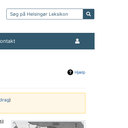
ontakt
Hjælp
drag
)
il