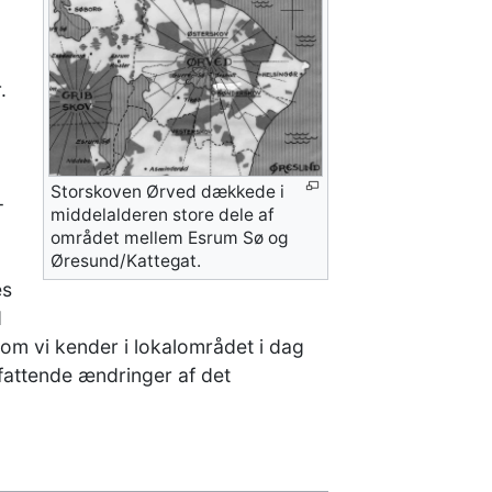
.
Storskoven Ørved dækkede i
–
middelalderen store dele af
området mellem Esrum Sø og
Øresund/Kattegat.
es
d
om vi kender i lokalområdet i dag
mfattende ændringer af det