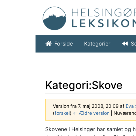
Forside
Kategorier
S
Kategori
:
Skove
Version fra 7. maj 2008, 20:09 af
Eva 
(
forskel
)
← Ældre version
| Nuværende
Hop til:
navigering
,
søgning
Skovene i Helsingør har samlet og hv