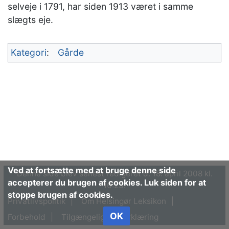
selveje i 1791, har siden 1913 været i samme
slægts eje.
Kategori
:
Gårde
Ved at fortsætte med at bruge denne side
Denne side blev senest redigeret d. 18. april 2008 kl.
accepterer du brugen af cookies. Luk siden for at
16:23.
stoppe brugen af cookies.
Privatlivspolitik
Om Helsingør Leksikon
OK
Forbehold
Tilgængelighedserklæring