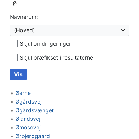
Navnerum:
(Hoved)
Skjul omdirigeringer
Skjul præfikset i resultaterne
Vis
Øerne
Øgårdsvej
Øgårdsvænget
Ølandsvej
Ømosevej
Ørbjerggaard