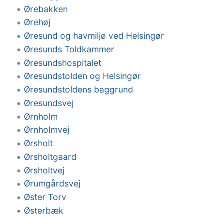
Ørebakken
Ørehøj
Øresund og havmiljø ved Helsingør
Øresunds Toldkammer
Øresundshospitalet
Øresundstolden og Helsingør
Øresundstoldens baggrund
Øresundsvej
Ørnholm
Ørnholmvej
Ørsholt
Ørsholtgaard
Ørsholtvej
Ørumgårdsvej
Øster Torv
Østerbæk