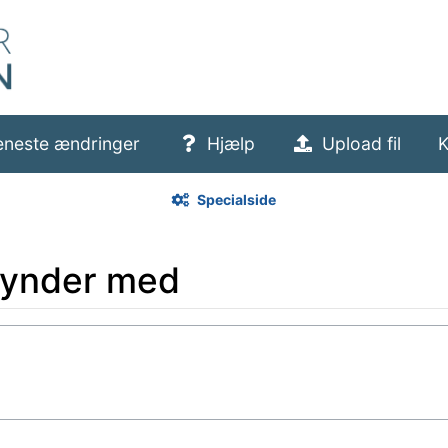
eneste ændringer
Hjælp
Upload fil
K
Specialside
egynder med