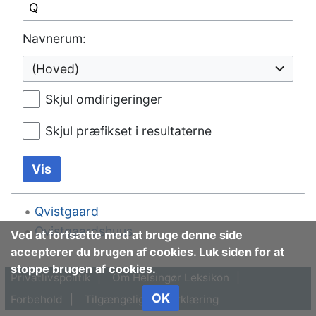
Navnerum:
(Hoved)
Skjul omdirigeringer
Skjul præfikset i resultaterne
Vis
Qvistgaard
Qvistgaardshuus
Ved at fortsætte med at bruge denne side
accepterer du brugen af cookies. Luk siden for at
stoppe brugen af cookies.
Privatlivspolitik
Om Helsingør Leksikon
OK
Forbehold
Tilgængelighedserklæring