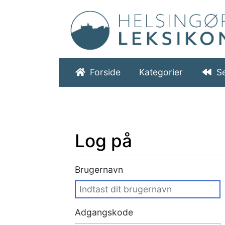
Forside
Kategorier
S
Log på
Hop til:
navigering
,
søgning
Brugernavn
Adgangskode