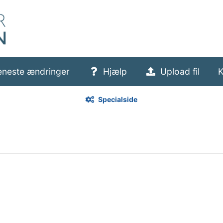
eneste ændringer
Hjælp
Upload fil
K
Specialside