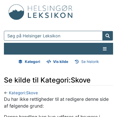
Kategori
Vis kilde
Se historik
Se kilde til Kategori:Skove
←
Kategori:Skove
Hop til:
navigering
,
søgning
Du har ikke rettigheder til at redigere denne side
af følgende grund:
Denne handling kan kun udføres af brugere i