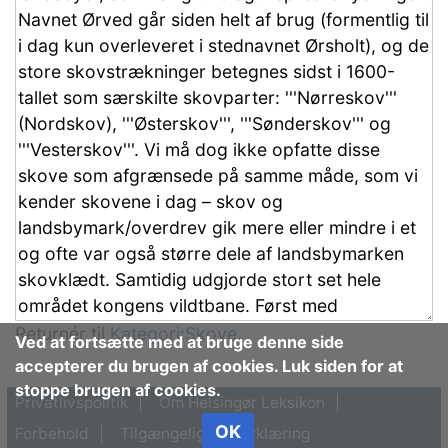
Returnér til
Kategori:Skove
.
Ved at fortsætte med at bruge denne side
accepterer du brugen af cookies. Luk siden for at
stoppe brugen af cookies.
Privatlivspolitik
Om Helsingør Leksikon
OK
Forbehold
Tilgængelighedserklæring