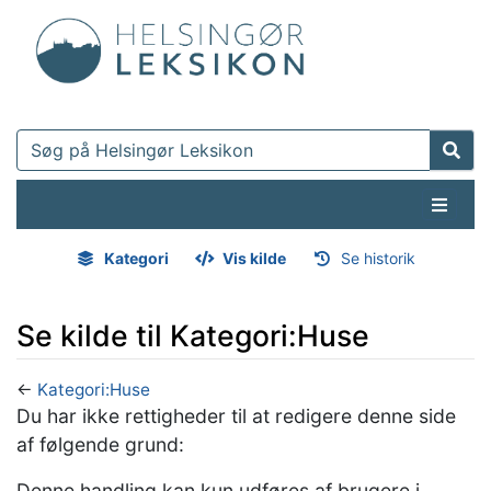
Kategori
Vis kilde
Se historik
Se kilde til Kategori:Huse
←
Kategori:Huse
Hop til:
navigering
,
søgning
Du har ikke rettigheder til at redigere denne side
af følgende grund:
Denne handling kan kun udføres af brugere i