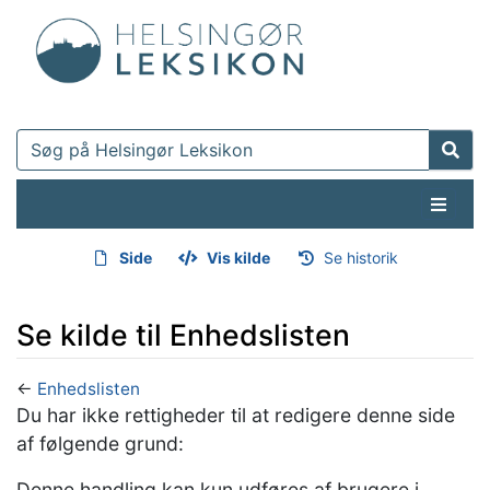
Side
Vis kilde
Se historik
Se kilde til Enhedslisten
←
Enhedslisten
Hop til:
navigering
,
søgning
Du har ikke rettigheder til at redigere denne side
af følgende grund:
Denne handling kan kun udføres af brugere i