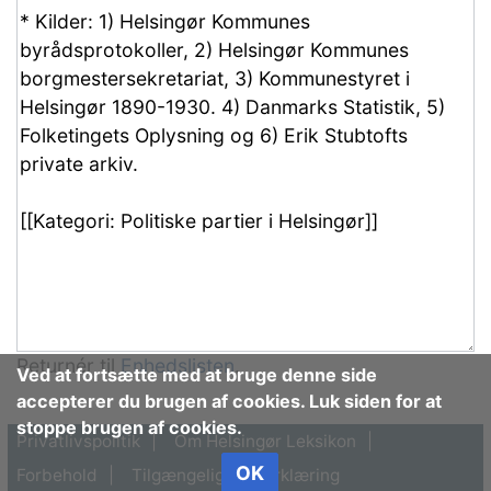
Returnér til
Enhedslisten
.
Ved at fortsætte med at bruge denne side
accepterer du brugen af cookies. Luk siden for at
stoppe brugen af cookies.
Privatlivspolitik
Om Helsingør Leksikon
OK
Forbehold
Tilgængelighedserklæring